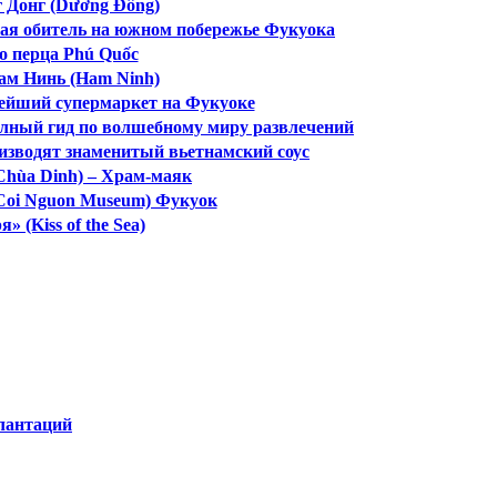
 Донг (Dương Đông)
ная обитель на южном побережье Фукуока
о перца Phú Quốc
ам Нинь (Ham Ninh)
ейший супермаркет на Фукуоке
олный гид по волшебному миру развлечений
оизводят знаменитый вьетнамский соус
Chùa Dinh) – Храм-маяк
Coi Nguon Museum) Фукуок
 (Kiss of the Sea)
лантаций