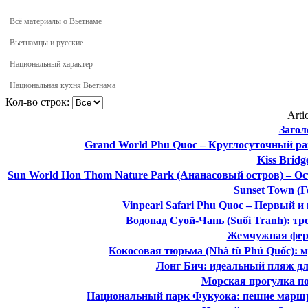
Всё материалы о Вьетнаме
Вьетнамцы и русские
Национальный характер
Национальная кухня Вьетнама
Кол-во строк:
Arti
Загол
Grand World Phu Quoc – Круглосуточный ра
Kiss Brid
Sun World Hon Thom Nature Park (Ананасовый остров) – О
Sunset Town (Г
Vinpearl Safari Phu Quoc – Первый 
Водопад Суой-Чань (Suối Tranh): тр
Жемчужная фер
Кокосовая тюрьма (Nhà tù Phú Quốc): 
Лонг Бич: идеальный пляж дл
Морская прогулка по
Национальный парк Фукуока: пешие марш