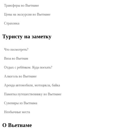
Трансферы во Вьетнаме
Цены на экскурсии во Вьетнаме
Страховка
Туристу на заметку
Что посмотреть?
Виза во Вьетнам
Отдых с ребёнком. Куда поехать?
Алкоголь во Вьетнаме
Аренда автомобиля, мотоцикла, байка
Памятка путешественнику во Вьетнаме
Сувениры из Вьетнама
Необычные места
О Вьетнаме