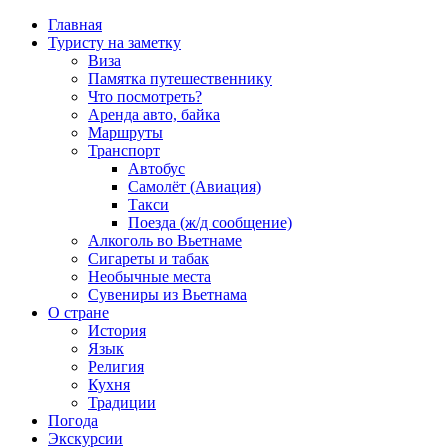
Главная
Туристу на заметку
Виза
Памятка путешественнику
Что посмотреть?
Аренда авто, байка
Маршруты
Транспорт
Автобус
Самолёт (Авиация)
Такси
Поезда (ж/д сообщение)
Алкоголь во Вьетнаме
Сигареты и табак
Необычные места
Сувениры из Вьетнама
О стране
История
Язык
Религия
Кухня
Традиции
Погода
Экскурсии