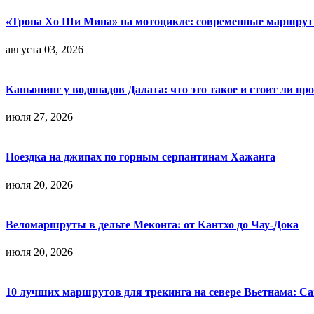
«Тропа Хо Ши Мина» на мотоцикле: современные маршрут
августа 03, 2026
Каньонинг у водопадов Далата: что это такое и стоит ли пр
июля 27, 2026
Поездка на джипах по горным серпантинам Хажанга
июля 20, 2026
Веломаршруты в дельте Меконга: от Кантхо до Чау-Дока
июля 20, 2026
10 лучших маршрутов для трекинга на севере Вьетнама: Са