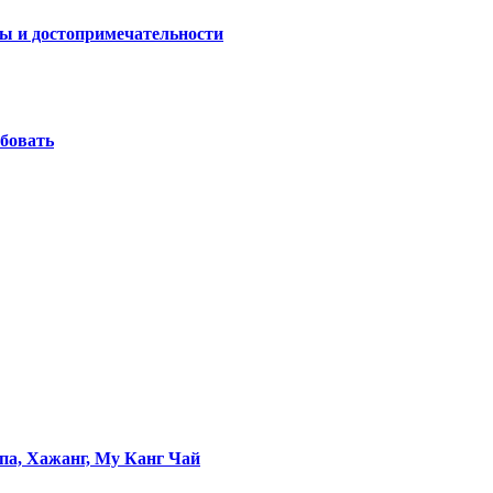
ы и достопримечательности
обовать
па, Хажанг, Му Канг Чай