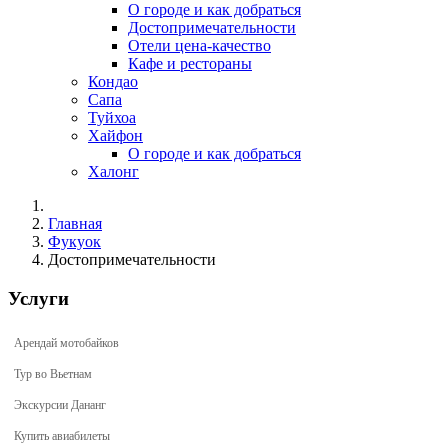
О городе и как добраться
Достопримечательности
Отели цена-качество
Кафе и рестораны
Кондао
Сапа
Туйхоа
Хайфон
О городе и как добраться
Халонг
Главная
Фукуок
Достопримечательности
Услуги
Арендай мотобайков
Тур во Вьетнам
Экскурсии Дананг
Купить авиабилеты