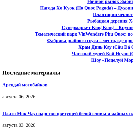
Ночной рынок Зыонг
Пагода Хо Куок (Ho Quoc Pagoda) – Духов
Плантации черног
Рыбацкая деревня Х
Супермаркет King Kong – Крупн
Тематический парк VinWonders Phu Quoc: п
Фабрика рыбного соуса – место, где пр
Храм Динь Кау (Cầu Đá 
Частный музей Кой Нгуон (
Шоу «Поцелуй Моря»
Последние материалы
Арендай мотобайков
августа 06, 2026
Плато Мок Чау: царство цветущей белой сливы и чайных п
августа 03, 2026