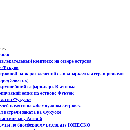
cles
овок
звлекательный комплекс на севере острова
ge Фукуок
стровной парк развлечений с аквапарком и аттракционами
ород Закатов)
и крупнейший сафари-парк Вьетнама
опический оазис на острове Фукуок
ма на Фукуоке
музей памяти на «Жемчужном острове»
я встречи заката на Фукуоке
 архипелагу Антхой
руты по биосферному резервату ЮНЕСКО