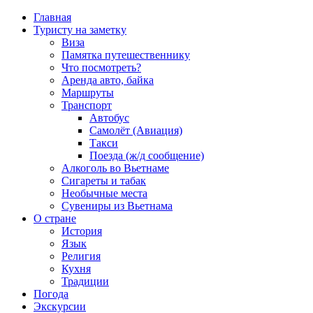
Главная
Туристу на заметку
Виза
Памятка путешественнику
Что посмотреть?
Аренда авто, байка
Маршруты
Транспорт
Автобус
Самолёт (Авиация)
Такси
Поезда (ж/д сообщение)
Алкоголь во Вьетнаме
Сигареты и табак
Необычные места
Сувениры из Вьетнама
О стране
История
Язык
Религия
Кухня
Традиции
Погода
Экскурсии