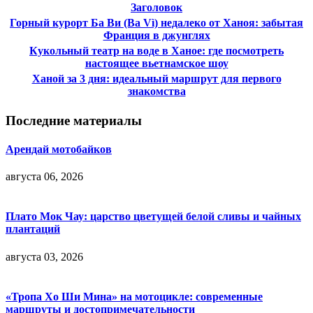
Заголовок
Горный курорт Ба Ви (Ba Vì) недалеко от Ханоя: забытая
Франция в джунглях
Кукольный театр на воде в Ханое: где посмотреть
настоящее вьетнамское шоу
Ханой за 3 дня: идеальный маршрут для первого
знакомства
Последние материалы
Арендай мотобайков
августа 06, 2026
Плато Мок Чау: царство цветущей белой сливы и чайных
плантаций
августа 03, 2026
«Тропа Хо Ши Мина» на мотоцикле: современные
маршруты и достопримечательности