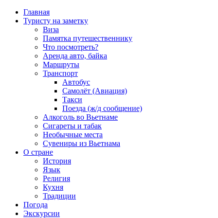
Главная
Туристу на заметку
Виза
Памятка путешественнику
Что посмотреть?
Аренда авто, байка
Маршруты
Транспорт
Автобус
Самолёт (Авиация)
Такси
Поезда (ж/д сообщение)
Алкоголь во Вьетнаме
Сигареты и табак
Необычные места
Сувениры из Вьетнама
О стране
История
Язык
Религия
Кухня
Традиции
Погода
Экскурсии