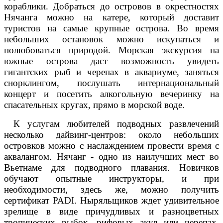
кораблики. Добраться до островов в окрестностях
Нячанга можно на катере, который доставит
туристов на самые крупные острова. Во время
небольших остановок можно искупаться и
полюбоваться природой. Морская экскурсия на
южные острова даст возможность увидеть
гигантских рыб и черепах в аквариуме, заняться
снорклингом, послушать интернациональный
концерт и посетить алкогольную вечеринку на
спасательных кругах, прямо в морской воде.
К услугам любителей подводных развлечений
несколько дайвинг-центров: около небольших
островков можно с наслаждением провести время с
аквалангом. Нячанг - одно из наилучших мест во
Вьетнаме для подводного плавания. Новичков
обучают опытные инструкторы, и при
необходимости, здесь же, можно получить
сертификат PADI. Ныряльщиков ждет удивительное
зрелище в виде причудливых и разноцветных
тропических рыбок, рифовых акул или черепах.