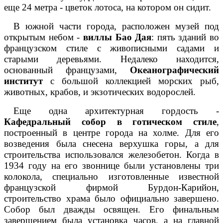
еще 24 метра - цветок лотоса, на котором он сидит.
В южной части города, расположен музей под
открытым небом -
виллы Бао Дая
: пять зданий во
французском стиле с живописными садами и
старыми деревьями. Недалеко находится,
основанный французами,
Океанографический
институт
с большой коллекцией морских рыб,
животных, крабов, и экзотических водорослей.
Еще одна архитектурная гордость -
Кафедральный собор в готическом стиле
,
построенный в центре города на холме. Для его
возведения была снесена верхушка горы, а для
строительства использовался железобетон. Когда в
1934 году на его звоннице были установлены три
колокола, специально изготовленные известной
французской фирмой Бурдон-Карийон,
строительство храма было официально завершено.
Собор был дважды освящен. Его финальным
завершением была установка часов, а на главной