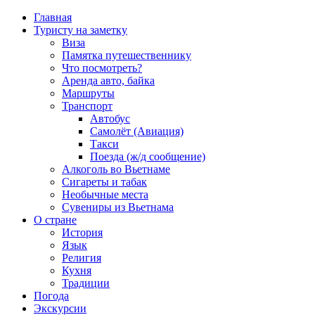
Главная
Туристу на заметку
Виза
Памятка путешественнику
Что посмотреть?
Аренда авто, байка
Маршруты
Транспорт
Автобус
Самолёт (Авиация)
Такси
Поезда (ж/д сообщение)
Алкоголь во Вьетнаме
Сигареты и табак
Необычные места
Сувениры из Вьетнама
О стране
История
Язык
Религия
Кухня
Традиции
Погода
Экскурсии