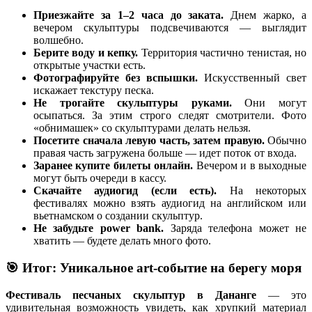
Приезжайте за 1–2 часа до заката.
Днем жарко, а
вечером скульптуры подсвечиваются — выглядит
волшебно.
Берите воду и кепку.
Территория частично тенистая, но
открытые участки есть.
Фотографируйте без вспышки.
Искусственный свет
искажает текстуру песка.
Не трогайте скульптуры руками.
Они могут
осыпаться. За этим строго следят смотрители. Фото
«обнимашек» со скульптурами делать нельзя.
Посетите сначала левую часть, затем правую.
Обычно
правая часть загружена больше — идет поток от входа.
Заранее купите билеты онлайн.
Вечером и в выходные
могут быть очереди в кассу.
Скачайте аудиогид (если есть).
На некоторых
фестивалях можно взять аудиогид на английском или
вьетнамском о создании скульптур.
Не забудьте power bank.
Заряда телефона может не
хватить — будете делать много фото.
🎯 Итог: Уникальное art-событие на берегу моря
Фестиваль песчаных скульптур в Дананге
— это
удивительная возможность увидеть, как хрупкий материал