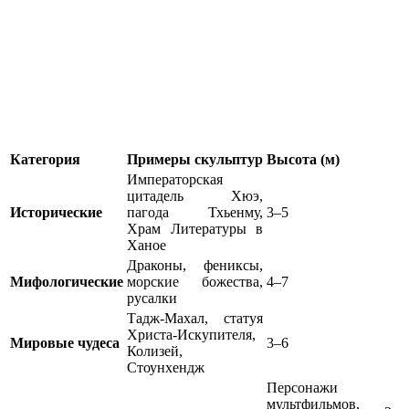
Категория
Примеры скульптур
Высота (м)
Императорская
цитадель Хюэ,
Исторические
пагода Тхьенму,
3–5
Храм Литературы в
Ханое
Драконы, фениксы,
Мифологические
морские божества,
4–7
русалки
Тадж-Махал, статуя
Христа-Искупителя,
Мировые чудеса
3–6
Колизей,
Стоунхендж
Персонажи
мультфильмов,