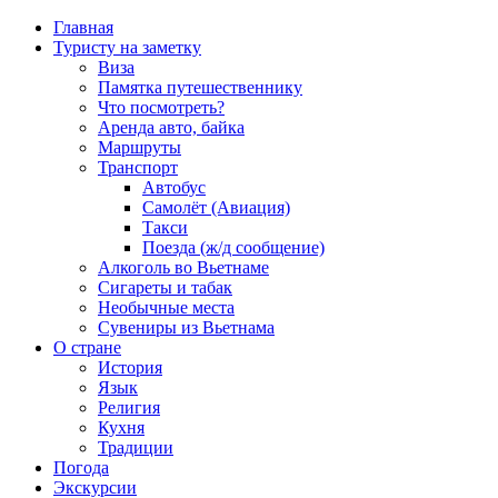
Главная
Туристу на заметку
Виза
Памятка путешественнику
Что посмотреть?
Аренда авто, байка
Маршруты
Транспорт
Автобус
Самолёт (Авиация)
Такси
Поезда (ж/д сообщение)
Алкоголь во Вьетнаме
Сигареты и табак
Необычные места
Сувениры из Вьетнама
О стране
История
Язык
Религия
Кухня
Традиции
Погода
Экскурсии