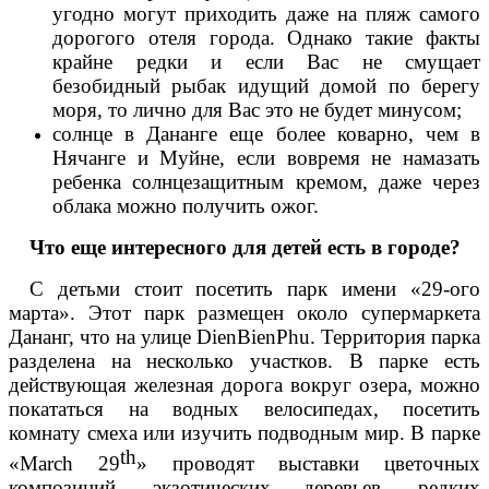
угодно могут приходить даже на пляж самого
дорогого отеля города. Однако такие факты
крайне редки и если Вас не смущает
безобидный рыбак идущий домой по берегу
моря, то лично для Вас это не будет минусом;
солнце в Дананге еще более коварно, чем в
Нячанге и Муйне, если вовремя не намазать
ребенка солнцезащитным кремом, даже через
облака можно получить ожог.
Что еще интересного для детей есть в городе?
С детьми стоит посетить парк имени «29-ого
марта». Этот парк размещен около супермаркета
Дананг, что на улице
Dien
Bien
Phu
. Территория парка
разделена на несколько участков. В парке есть
действующая железная дорога вокруг озера, можно
покататься на водных велосипедах, посетить
комнату смеха или изучить подводным мир. В парке
th
«
March
29
» проводят выставки цветочных
композиций, экзотических деревьев, редких