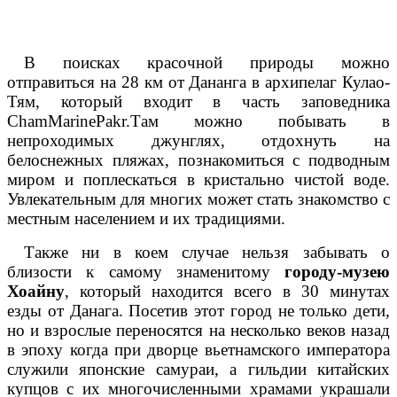
В поисках красочной природы можно
отправиться на 28 км от Дананга в архипелаг Кулао-
Тям, который входит в часть заповедника
Cham
Marine
Pakr
.Там можно побывать в
непроходимых джунглях, отдохнуть на
белоснежных пляжах, познакомиться с подводным
миром и поплескаться в кристально чистой воде.
Увлекательным для многих может стать знакомство с
местным населением и их традициями.
Также ни в коем случае нельзя забывать о
близости к самому знаменитому
городу-музею
Хоайну
, который находится всего в 30 минутах
езды от Данага. Посетив этот город не только дети,
но и взрослые переносятся на несколько веков назад
в эпоху когда при дворце вьетнамского императора
служили японские самураи, а гильдии китайских
купцов с их многочисленными храмами украшали