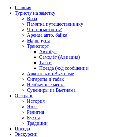
Главная
Туристу на заметку
Виза
Памятка путешественнику
Что посмотреть?
Аренда авто, байка
Маршруты
Транспорт
Автобус
Самолёт (Авиация)
Такси
Поезда (ж/д сообщение)
Алкоголь во Вьетнаме
Сигареты и табак
Необычные места
Сувениры из Вьетнама
О стране
История
Язык
Религия
Кухня
Традиции
Погода
Экскурсии