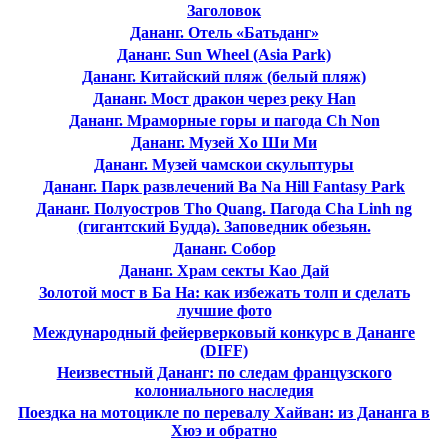
Заголовок
Дананг. Отель «Батьданг»
Дананг. Sun Wheel (Asia Park)
Дананг. Китайский пляж (белый пляж)
Дананг. Мост дракон через реку Han
Дананг. Мраморные горы и пагода Ch Non
Дананг. Музей Хо Ши Ми
Дананг. Музей чамскои скульптуры
Дананг. Парк развлечений Ba Na Hill Fantasy Park
Дананг. Полуостров Tho Quang. Пагода Cha Linh ng
(гигантский Будда). Заповедник обезьян.
Дананг. Собор
Дананг. Храм секты Као Дай
Золотой мост в Ба На: как избежать толп и сделать
лучшие фото
Международный фейерверковый конкурс в Дананге
(DIFF)
Неизвестный Дананг: по следам французского
колониального наследия
Поездка на мотоцикле по перевалу Хайван: из Дананга в
Хюэ и обратно