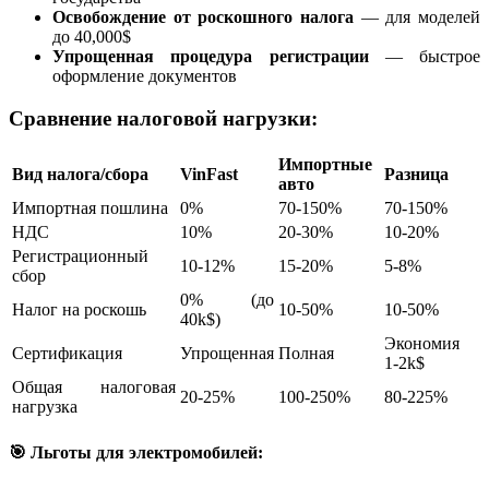
Освобождение от роскошного налога
— для моделей
до 40,000$
Упрощенная процедура регистрации
— быстрое
оформление документов
Сравнение налоговой нагрузки:
Импортные
Вид налога/сбора
VinFast
Разница
авто
Импортная пошлина
0%
70-150%
70-150%
НДС
10%
20-30%
10-20%
Регистрационный
10-12%
15-20%
5-8%
сбор
0% (до
Налог на роскошь
10-50%
10-50%
40k$)
Экономия
Сертификация
Упрощенная
Полная
1-2k$
Общая налоговая
20-25%
100-250%
80-225%
нагрузка
🎯 Льготы для электромобилей: