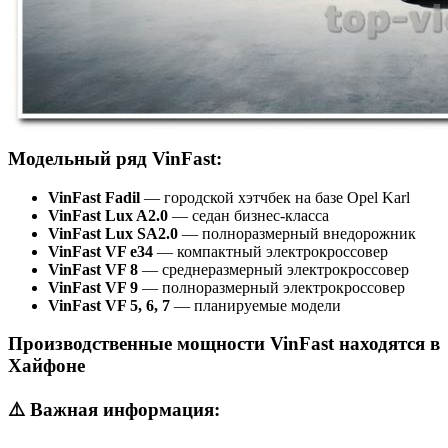
Модельный ряд VinFast:
VinFast Fadil
— городской хэтчбек на базе Opel Karl
VinFast Lux A2.0
— седан бизнес-класса
VinFast Lux SA2.0
— полноразмерный внедорожник
VinFast VF e34
— компактный электрокроссовер
VinFast VF 8
— среднеразмерный электрокроссовер
VinFast VF 9
— полноразмерный электрокроссовер
VinFast VF 5, 6, 7
— планируемые модели
Производственные мощности VinFast находятся в
Хайфоне
⚠️ Важная информация: