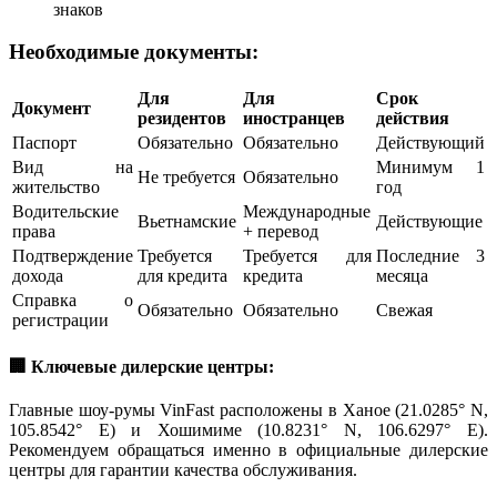
знаков
Необходимые документы:
Для
Для
Срок
Документ
резидентов
иностранцев
действия
Паспорт
Обязательно
Обязательно
Действующий
Вид на
Минимум 1
Не требуется
Обязательно
жительство
год
Водительские
Международные
Вьетнамские
Действующие
права
+ перевод
Подтверждение
Требуется
Требуется для
Последние 3
дохода
для кредита
кредита
месяца
Справка о
Обязательно
Обязательно
Свежая
регистрации
🏢 Ключевые дилерские центры:
Главные шоу-румы VinFast расположены в Ханое (21.0285° N,
105.8542° E) и Хошимиме (10.8231° N, 106.6297° E).
Рекомендуем обращаться именно в официальные дилерские
центры для гарантии качества обслуживания.