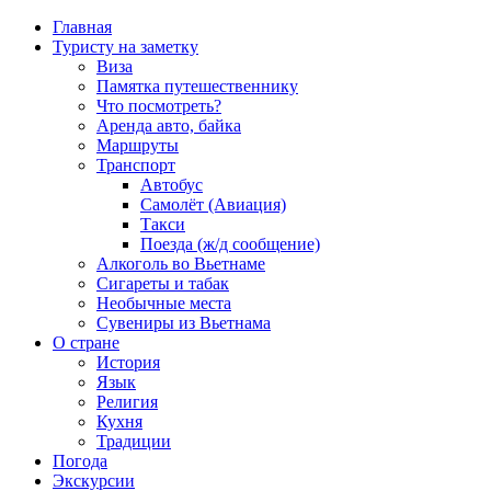
Главная
Туристу на заметку
Виза
Памятка путешественнику
Что посмотреть?
Аренда авто, байка
Маршруты
Транспорт
Автобус
Самолёт (Авиация)
Такси
Поезда (ж/д сообщение)
Алкоголь во Вьетнаме
Сигареты и табак
Необычные места
Сувениры из Вьетнама
О стране
История
Язык
Религия
Кухня
Традиции
Погода
Экскурсии