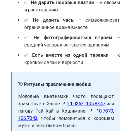
Не дарить носовые платки
— к слезам
и расставанию
Не дарить часы
— символизирует
ограниченное время вместе
Не фотографироваться втроем
—
средний человек останется одиноким
Есть вместе из одной тарелки
— к
крепкой связи и верности
💘 Ритуалы привлечения любви:
Молодые вьетнамки часто посещают
храм Лove в Ханое 📍
21.0353, 105.8347
или
пагоду Тай Хай в Хошимине 📍
10.7870,
106.7043
, чтобы помолиться о хорошем
муже и счастливом браке.