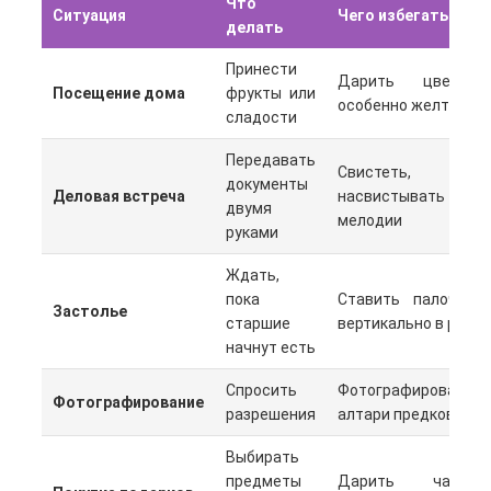
Что
Ситуация
Чего избегать
делать
Принести
Дарить цветы,
Посещение дома
фрукты или
особенно желтые
сладости
Передавать
Свистеть,
документы
Деловая встреча
насвистывать
двумя
мелодии
руками
Ждать,
пока
Ставить палочки
Застолье
старшие
вертикально в рис
начнут есть
Спросить
Фотографировать
Фотографирование
разрешения
алтари предков
Выбирать
предметы
Дарить часы,