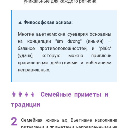
уникальные для каждого региона
🧘 Философская основа:
Многие вьетнамские суеверия основаны
на концепции "âm dương" (инь-ян) —
балансе противоположностей, и "phúc"
(удача), которую можно привлечь
правильными действиями и избеганием
неправильных.
👨‍👩‍👧‍👦 Семейные приметы и
традиции
2
Семейная жизнь во Вьетнаме наполнена
ритуалами и приметами, направленными на