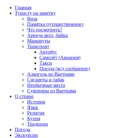
Главная
Туристу на заметку
Виза
Памятка путешественнику
Что посмотреть?
Аренда авто, байка
Маршруты
Транспорт
Автобус
Самолёт (Авиация)
Такси
Поезда (ж/д сообщение)
Алкоголь во Вьетнаме
Сигареты и табак
Необычные места
Сувениры из Вьетнама
О стране
История
Язык
Религия
Кухня
Традиции
Погода
Экскурсии