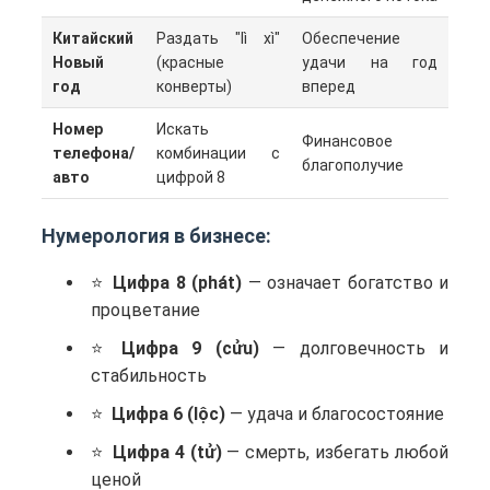
Китайский
Раздать "lì xì"
Обеспечение
Новый
(красные
удачи на год
год
конверты)
вперед
Номер
Искать
Финансовое
телефона/
комбинации с
благополучие
авто
цифрой 8
Нумерология в бизнесе:
Цифра 8 (phát)
— означает богатство и
процветание
Цифра 9 (cửu)
— долговечность и
стабильность
Цифра 6 (lộc)
— удача и благосостояние
Цифра 4 (tử)
— смерть, избегать любой
ценой