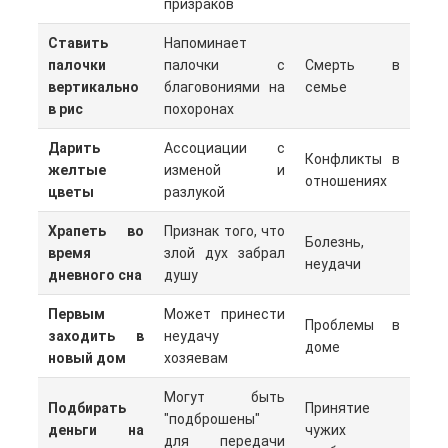
призраков
Ставить
Напоминает
палочки
палочки с
Смерть в
вертикально
благовониями на
семье
в рис
похоронах
Дарить
Ассоциации с
Конфликты в
желтые
изменой и
отношениях
цветы
разлукой
Храпеть во
Признак того, что
Болезнь,
время
злой дух забрал
неудачи
дневного сна
душу
Первым
Может принести
Проблемы в
заходить в
неудачу
доме
новый дом
хозяевам
Могут быть
Подбирать
Принятие
"подброшены"
деньги на
чужих
для передачи