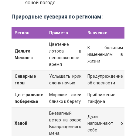
ясной погоде
Природные суеверия по регионам:
Регион
Примета
Значение
Цветение
К большим
Дельта
лотоса в
изменениям в
Меконга
неположенное
жизни
время
Северные
Услышать крик
Предупреждение
горы
оленя ночью
об опасности
Центральное
Морские змеи
Приближение
побережье
близко к берегу
тайфуна
Внезапный
Духи
ветер на озере
Ханой
напоминают о
Возвращенного
себе
меча