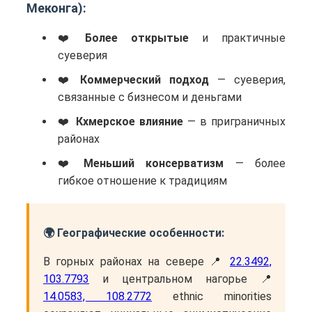
Меконга):
Более открытые
и практичные
суеверия
Коммерческий подход
— суеверия,
связанные с бизнесом и деньгами
Кхмерское влияние
— в приграничных
районах
Меньший консерватизм
— более
гибкое отношение к традициям
🌍 Географические особенности:
В горных районах на севере 📍
22.3492,
103.7793
и центральном нагорье 📍
14.0583, 108.2772
ethnic minorities