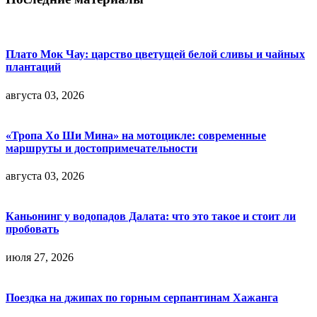
Плато Мок Чау: царство цветущей белой сливы и чайных
плантаций
августа 03, 2026
«Тропа Хо Ши Мина» на мотоцикле: современные
маршруты и достопримечательности
августа 03, 2026
Каньонинг у водопадов Далата: что это такое и стоит ли
пробовать
июля 27, 2026
Поездка на джипах по горным серпантинам Хажанга