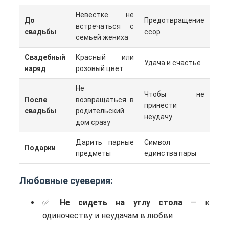
Невестке не
До
Предотвращение
встречаться с
свадьбы
ссор
семьей жениха
Свадебный
Красный или
Удача и счастье
наряд
розовый цвет
Не
Чтобы не
После
возвращаться в
принести
свадьбы
родительский
неудачу
дом сразу
Дарить парные
Символ
Подарки
предметы
единства пары
Любовные суеверия:
Не сидеть на углу стола
— к
одиночеству и неудачам в любви