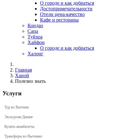
О городе и как добраться
Достопримечательности
Отели цена-качество
Кафе и рестораны
Кондао
Сапа
Туйхоа
Хайфон
О городе и как добраться
Халонг
Главная
Ханой
Полезно знать
Услуги
Тур во Вьетнам
Экскурсии Дананг
Купить авиабилеты
Трансферы во Вьетнаме