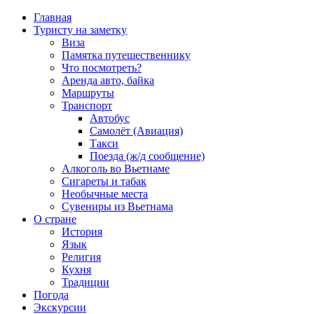
Главная
Туристу на заметку
Виза
Памятка путешественнику
Что посмотреть?
Аренда авто, байка
Маршруты
Транспорт
Автобус
Самолёт (Авиация)
Такси
Поезда (ж/д сообщение)
Алкоголь во Вьетнаме
Сигареты и табак
Необычные места
Сувениры из Вьетнама
О стране
История
Язык
Религия
Кухня
Традиции
Погода
Экскурсии