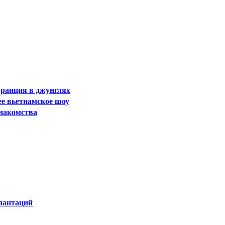
Франция в джунглях
ее вьетнамское шоу
знакомства
лантаций