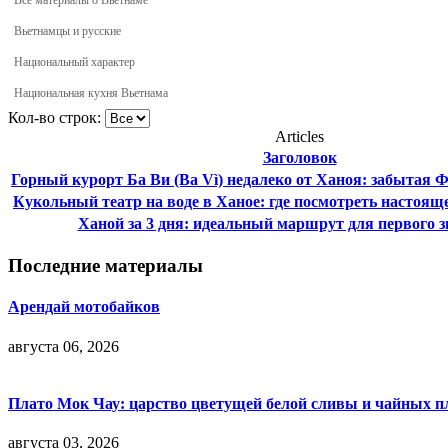
Всё материалы о Вьетнаме
Вьетнамцы и русские
Национальный характер
Национальная кухня Вьетнама
Кол-во строк:
Articles
Заголовок
Горный курорт Ба Ви (Ba Vì) недалеко от Ханоя: забытая 
Кукольный театр на воде в Ханое: где посмотреть настоящ
Ханой за 3 дня: идеальный маршрут для первого 
Последние материалы
Арендай мотобайков
августа 06, 2026
Плато Мок Чау: царство цветущей белой сливы и чайных п
августа 03, 2026