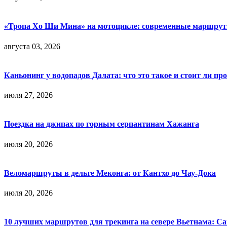
«Тропа Хо Ши Мина» на мотоцикле: современные маршрут
августа 03, 2026
Каньонинг у водопадов Далата: что это такое и стоит ли пр
июля 27, 2026
Поездка на джипах по горным серпантинам Хажанга
июля 20, 2026
Веломаршруты в дельте Меконга: от Кантхо до Чау-Дока
июля 20, 2026
10 лучших маршрутов для трекинга на севере Вьетнама: Са