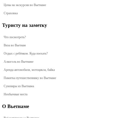
Цены на экскурсии во Вьетнаме
Страховка
Туристу на заметку
Что посмотреть?
Виза во Вьетнам
Отдых с ребёнком. Куда поехать?
Алкоголь во Вьетнаме
Аренда автомобиля, мотоцикла, байка
Памятка путешественнику во Вьетнаме
Сувениры из Вьетнама
Необычные места
О Вьетнаме