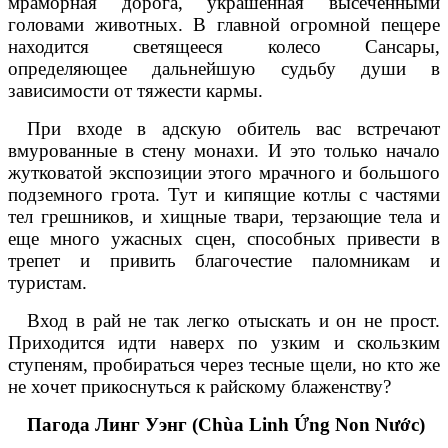
мраморная дорога, украшенная высеченными
головами животных. В главной огромной пещере
находится светящееся колесо Сансары,
определяющее дальнейшую судьбу души в
зависимости от тяжести кармы.
При входе в адскую обитель вас встречают
вмурованные в стену монахи. И это только начало
жутковатой экспозиции этого мрачного и большого
подземного грота. Тут и кипящие котлы с частями
тел грешников, и хищные твари, терзающие тела и
еще много ужасных сцен, способных привести в
трепет и привить благочестие паломникам и
туристам.
Вход в рай не так легко отыскать и он не прост.
Приходится идти наверх по узким и скользким
ступеням, пробираться через тесные щели, но кто же
не хочет прикоснуться к райскому блаженству?
Пагода Линг Уэнг (Chùa Linh Ứng Non Nước)