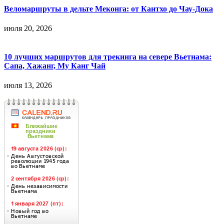
Веломаршруты в дельте Меконга: от Кантхо до Чау-Дока
июля 20, 2026
10 лучших маршрутов для трекинга на севере Вьетнама:
Сапа, Хажанг, Му Канг Чай
июля 13, 2026