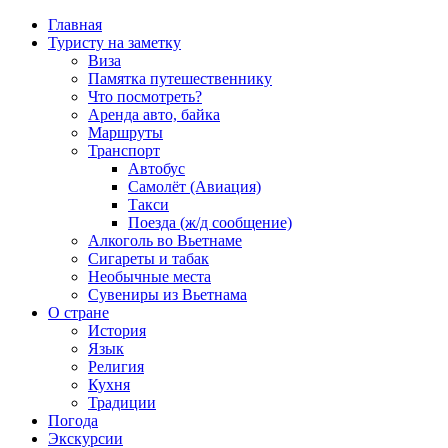
Главная
Туристу на заметку
Виза
Памятка путешественнику
Что посмотреть?
Аренда авто, байка
Маршруты
Транспорт
Автобус
Самолёт (Авиация)
Такси
Поезда (ж/д сообщение)
Алкоголь во Вьетнаме
Сигареты и табак
Необычные места
Сувениры из Вьетнама
О стране
История
Язык
Религия
Кухня
Традиции
Погода
Экскурсии