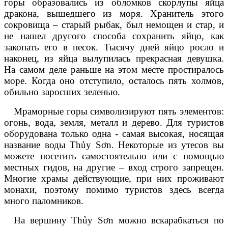
горы образовались из обломков скорлупы яйца
дракона, вышедшего из моря. Хранитель этого
сокровища – старый рыбак, был немощен и стар, и
не нашел другого способа сохранить яйцо, как
закопать его в песок. Тысячу дней яйцо росло и
наконец, из яйца вылупилась прекрасная девушка.
На самом деле раньше на этом месте простиралось
море. Когда оно отступило, осталось пять холмов,
обильно заросших зеленью.
Мраморные горы символизируют пять элементов:
огонь, вода, земля, металл и дерево. Для туристов
оборудована только одна - самая высокая, носящая
название воды Thủy Sơn. Некоторые из утесов вы
можете посетить самостоятельно или с помощью
местных гидов, на другие – вход строго запрещен.
Многие храмы действующие, при них проживают
монахи, поэтому помимо туристов здесь всегда
много паломников.
На вершину Thủy Sơn можно вскарабкаться по